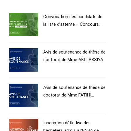
Convocation des candidats de
la liste d’attente – Concours
Passerelle d’accès en 1ʳᵉ année
du Cycle d’Ingénieur – Année
universitaire 2026–2027
Avis de soutenance de thèse de
doctorat de Mme AKLI ASSIYA
Avis de soutenance de thèse de
doctorat de Mme FATIHI
SOPHIA
Inscription définitive des
bacheliers admis à l’ENSA de