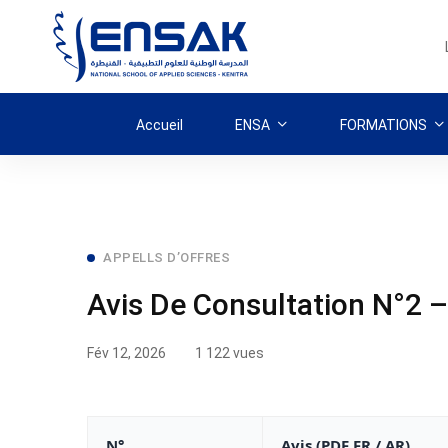
Accueil
ENSA
FORMATIONS
Avis
APPELLS D’OFFRES
Avis De Consultation N°2 
De
Consultation
Fév 12, 2026
1 122 vues
N°2
–
N°
Avis (PDF FR / AR)