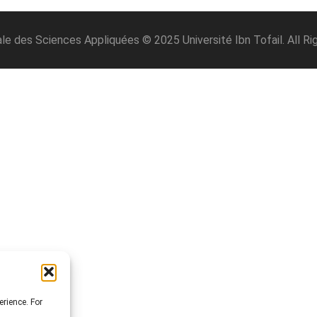
le des Sciences Appliquées © 2025 Université Ibn Tofail. All R
erience. For