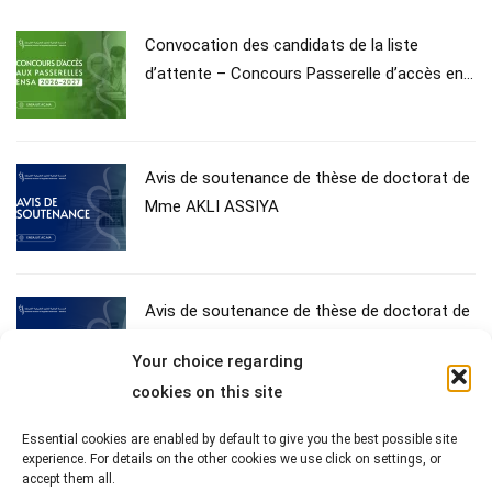
Convocation des candidats de la liste
d’attente – Concours Passerelle d’accès en
1ʳᵉ année du Cycle d’Ingénieur – Année
universitaire 2026–2027
Avis de soutenance de thèse de doctorat de
Mme AKLI ASSIYA
Avis de soutenance de thèse de doctorat de
Mme FATIHI SOPHIA
Your choice regarding
cookies on this site
Essential cookies are enabled by default to give you the best possible site
Inscription définitive des bacheliers admis à
experience. For details on the other cookies we use click on settings, or
l’ENSA de Kénitra au titre de l’Année
accept them all.