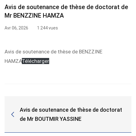
Avis de soutenance de thèse de doctorat de
de
Mr BENZZINE HAMZA
soutenance
Avr 06, 2026
1 244 vues
de
thèse
Avis de soutenance de thèse de BENZZINE
HAMZA
Télécharger
de
doctorat
de
Mr
Avis de soutenance de thèse de doctorat
BENZZINE
de Mr BOUTMIR YASSINE
HAMZA