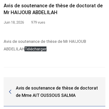
Avis de soutenance de thèse de doctorat de
de
Mr HAIJOUB ABDELILAH
soutenance
Juin 18, 2026
979 vues
de
thèse
Avis de soutenance de thèse de Mr HAIJOUB
ABDELILAH
Télécharger
de
doctorat
de
Mr
Avis de soutenance de thèse de doctorat
HAIJOUB
de Mme AIT OUSSOUS SALMA
ABDELILAH