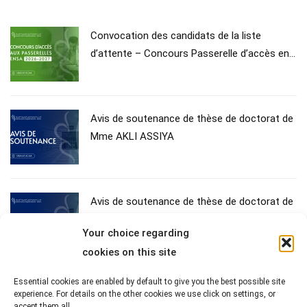
Convocation des candidats de la liste
d’attente – Concours Passerelle d’accès en
1ʳᵉ année du Cycle d’Ingénieur – Année
universitaire 2026–2027
Avis de soutenance de thèse de doctorat de
Mme AKLI ASSIYA
Avis de soutenance de thèse de doctorat de
Mme FATIHI SOPHIA
Your choice regarding
cookies on this site
Essential cookies are enabled by default to give you the best possible site
Inscription définitive des bacheliers admis à
experience. For details on the other cookies we use click on settings, or
l’ENSA de Kénitra au titre de l’Année
accept them all.