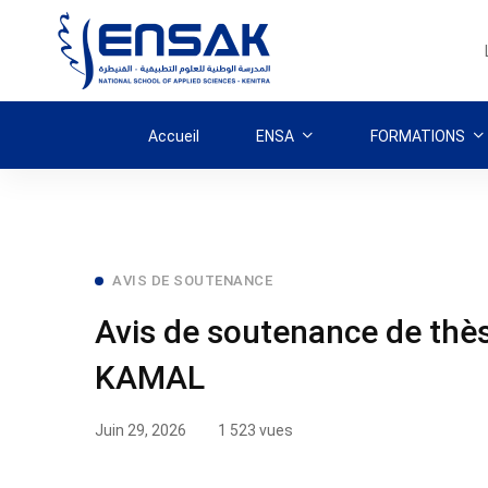
Accueil
ENSA
FORMATIONS
Avis
AVIS DE SOUTENANCE
Avis de soutenance de thè
de
KAMAL
soutenance
de
Juin 29, 2026
1 523 vues
thèse