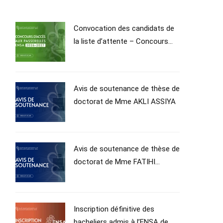
Convocation des candidats de
la liste d’attente – Concours
Passerelle d’accès en 1ʳᵉ année
du Cycle d’Ingénieur – Année
universitaire 2026–2027
Avis de soutenance de thèse de
doctorat de Mme AKLI ASSIYA
Avis de soutenance de thèse de
doctorat de Mme FATIHI
SOPHIA
Inscription définitive des
bacheliers admis à l’ENSA de