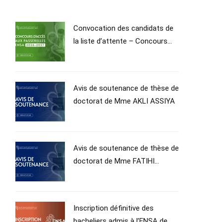
Convocation des candidats de
la liste d’attente – Concours
Passerelle d’accès en 1ʳᵉ année
du Cycle d’Ingénieur – Année
universitaire 2026–2027
Avis de soutenance de thèse de
doctorat de Mme AKLI ASSIYA
Avis de soutenance de thèse de
doctorat de Mme FATIHI
SOPHIA
Inscription définitive des
bacheliers admis à l’ENSA de