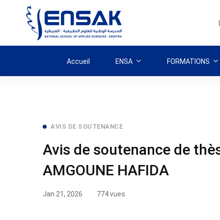
Accueil
ENSA
FORMATIONS
Avis
AVIS DE SOUTENANCE
Avis de soutenance de thè
de
AMGOUNE HAFIDA
soutenance
de
Jan 21, 2026
774 vues
thèse